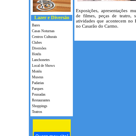
Exposições, apresentações mus
de filmes, peças de teatro, 
Lazer e Diversão
atividades que acontecem no 
Bares
no Casarão do Carmo.
Casas Noturnas
Centros Culturais
Clubes
Diversões
Hotéis
Lanchonetes
Local de Shows
Motéis
Museus
Padarias
Parques
Pousadas
Restaurantes
Shoppings
Teatros