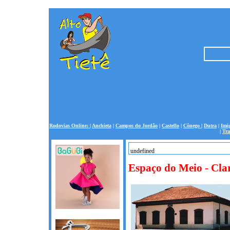
Rodovias Online:
|
Anchieta
|
Campos do Jordão
|
Castello
|
Cônego
|
Dutra
|
Imi
|
Tra
undefined
undefined
Espaço do Meio - Cla