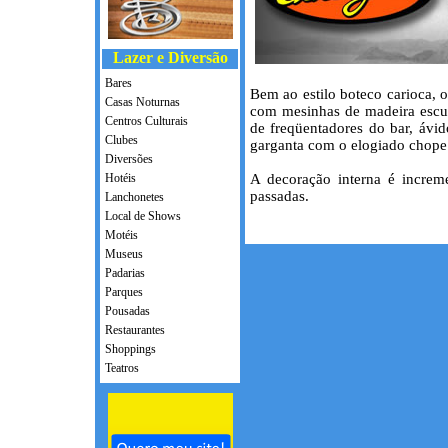
Lazer e Diversão
Bares
Bem ao estilo boteco carioca, 
Casas Noturnas
com mesinhas de madeira escu
Centros Culturais
de freqüentadores do bar, ávi
Clubes
garganta com o elogiado chope
Diversões
Hotéis
A decoração interna é increm
passadas.
Lanchonetes
Local de Shows
Motéis
Museus
Padarias
Parques
Pousadas
Restaurantes
Shoppings
Teatros