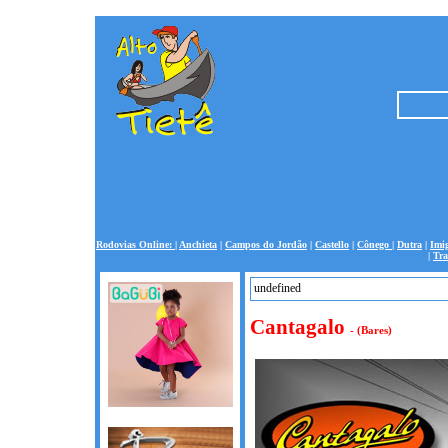
Rodovias Online:
|
Anchieta
|
Campos do Jordão
|
Castello
|
Cônego
|
Dutra
|
Imi
|
Tra
undefined
undefined
Cantagalo
- (Bares)