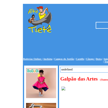
Rodovias Online:
|
Anchieta
|
Campos do Jordão
|
Castello
|
Cônego
|
Dutra
|
Imi
|
Tra
undefined
undefined
Galpão das Artes
- (Teatro