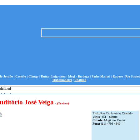
o Jordão
|
Castello
|
Cônego
|
Dutra
|
Imigrantes
|
Mogi - Bertioga
|
Padre Manoel
|
Raposo
|
Rio Santos
|
Trabalhadores
|
Ubatuba
defined
defined
uditório José Veiga
- (Teatros)
End:
Rua Dr. Antônio Cândido
Vieira, 451 - Centro
Cidade:
Mogi das Cruzes
Fone:
(11) 4799-4840