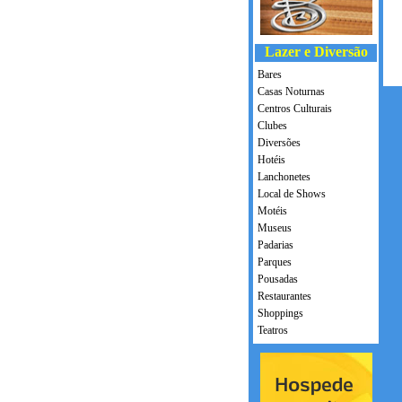
Lazer e Diversão
Bares
Casas Noturnas
Centros Culturais
Clubes
Diversões
Hotéis
Lanchonetes
Local de Shows
Motéis
Museus
Padarias
Parques
Pousadas
Restaurantes
Shoppings
Teatros