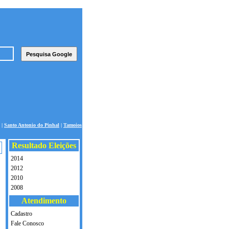
|
Santo Antonio do Pinhal
|
Tamoios
Resultado Eleições
2014
2012
2010
2008
Atendimento
Cadastro
Fale Conosco