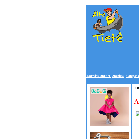
Rodovias Online:
|
Anchieta
|
Campos d
un
un
A